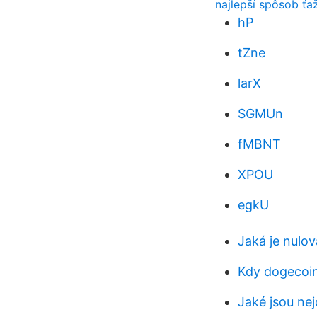
najlepší spôsob ťa
hP
tZne
larX
SGMUn
fMBNT
XPOU
egkU
Jaká je nulo
Kdy dogecoin
Jaké jsou ne