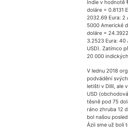
Indie v hodnotě 
doláre = 0.8131 
2032.69 Eura: 2 
5000 Americké do
doláre = 24.3922
3.2523 Eura: 40 
USD). Zatímco př
20 000 indických
V lednu 2018 org
podvádění svých k
letišti v Dillí, a
USD (obchodování
těsně pod 75 dola
ráno zhruba 12 do
bol našou posled
Ázii sme už boli