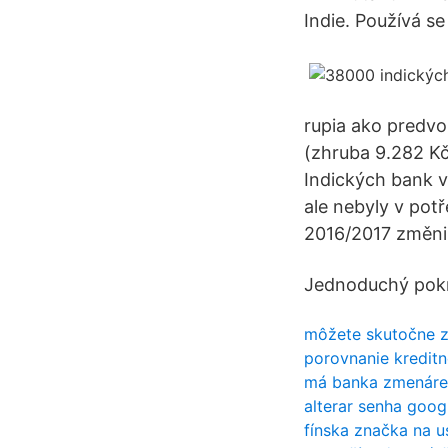
Indie. Používá s
rupia ako predvo
(zhruba 9.282 Kč
Indických bank v
ale nebyly v pot
2016/2017 změnil
Jednoduchý pokrm:
môžete skutočne z
porovnanie kreditn
má banka zmenáre
alterar senha goog
fínska značka na u