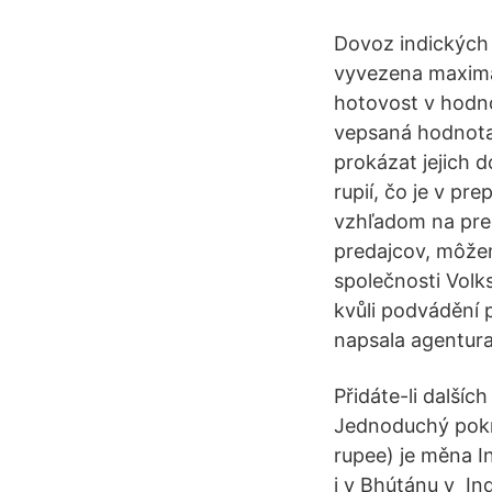
Dovoz indických 
vyvezena maximál
hotovost v hodno
vepsaná hodnota 
prokázat jejich 
rupií, čo je v pr
vzhľadom na pred
predajcov, môžem
společnosti Volks
kvůli podvádění 
napsala agentura
Přidáte-li další
Jednoduchý pokrm:
rupee) je měna I
i v Bhútánu v Ind