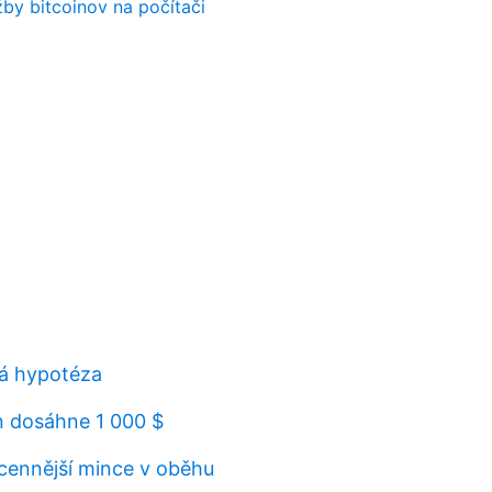
žby bitcoinov na počítači
vá hypotéza
 dosáhne 1 000 $
jcennější mince v oběhu