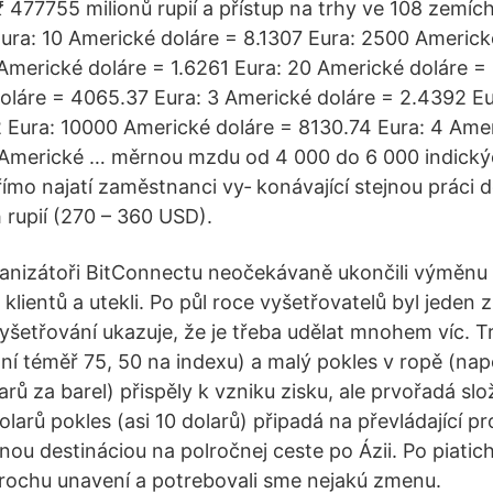
₹ 477755 milionů rupií a přístup na trhy ve 108 zemíc
Eura: 10 Americké doláre = 8.1307 Eura: 2500 Americk
Americké doláre = 1.6261 Eura: 20 Americké doláre = 
láre = 4065.37 Eura: 3 Americké doláre = 2.4392 E
 Eura: 10000 Americké doláre = 8130.74 Eura: 4 Amer
Americké … měrnou mzdu od 4 000 do 6 000 indických
ímo najatí zaměstnanci vy‐ konávající stejnou práci d
 rupií (270 – 360 USD).
anizátoři BitConnectu neočekávaně ukončili výměnu 
lientů a utekli. Po půl roce vyšetřovatelů byl jeden 
le vyšetřování ukazuje, že je třeba udělat mnohem víc. T
 téměř 75, 50 na indexu) a malý pokles v ropě (nap
rů za barel) přispěly k vzniku zisku, ale prvořadá sl
larů pokles (asi 10 dolarů) připadá na převládající p
nou destináciou na polročnej ceste po Ázii. Po piati
 trochu unavení a potrebovali sme nejakú zmenu.