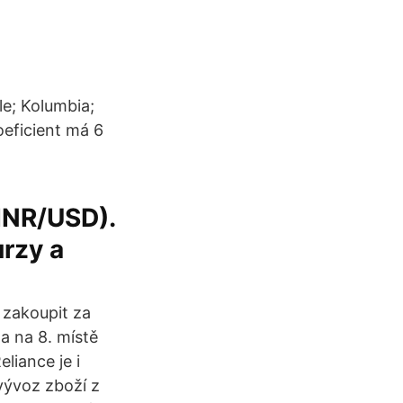
le; Kolumbia;
eficient má 6
(INR/USD).
urzy a
 zakoupit za
a na 8. místě
liance je i
vývoz zboží z