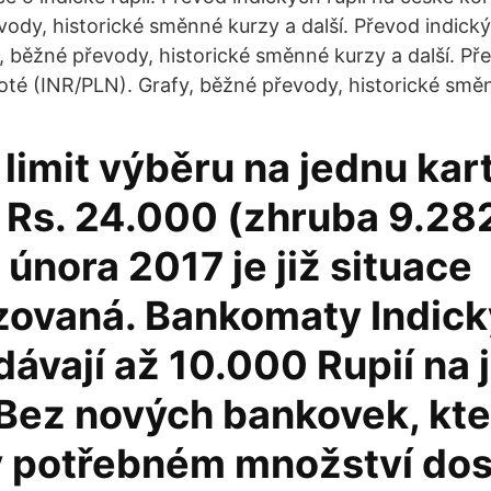
vody, historické směnné kurzy a další. Převod indický
, běžné převody, historické směnné kurzy a další. Př
loté (INR/PLN). Grafy, běžné převody, historické směn
limit výběru na jednu kar
 Rs. 24.000 (zhruba 9.282
nora 2017 je již situace
zovaná. Bankomaty Indic
ávají až 10.000 Rupií na 
 Bez nových bankovek, kte
v potřebném množství do