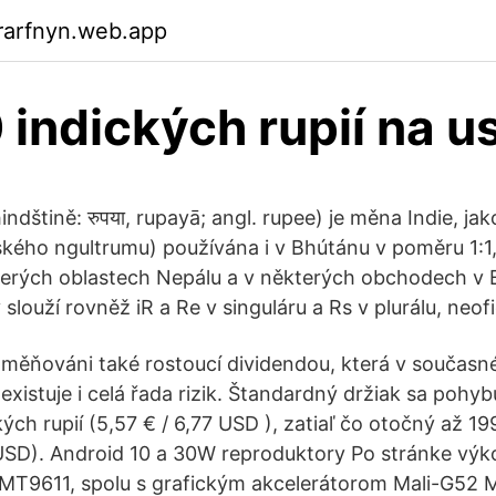
rarfnyn.web.app
indických rupií na u
hindštině: रुपया, rupayā; angl. rupee) je měna Indie, 
kého ngultrumu) používána i v Bhútánu v poměru 1:1, 
terých oblastech Nepálu a v některých obchodech v Bri
 slouží rovněž iR a Re v singuláru a Rs v plurálu, neofi
dměňováni také rostoucí dividendou, která v současné
existuje i celá řada rizik. Štandardný držiak sa pohy
ých rupií (5,57 € / 6,77 USD ), zatiaľ čo otočný až 19
 USD). Android 10 a 30W reproduktory Po stránke výkon
MT9611, spolu s grafickým akcelerátorom Mali-G52 M