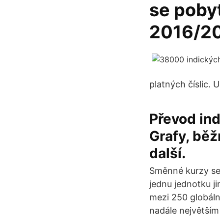
se pobyt
2016/20
platných číslic. 
Převod ind
Grafy, běž
další.
Směnné kurzy se 
jednu jednotku j
mezi 250 globální
nadále největším