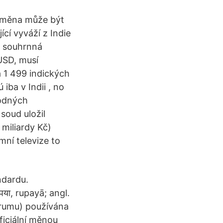
í měna může být
cí vyváží z Indie
ž souhrnná
USD, musí
a 1 499 indických
iba v Indii , no
rodných
soud uložil
 miliardy Kč)
mní televize to
ndardu.
या, rupayā; angl.
trumu) používána
oficiální měnou