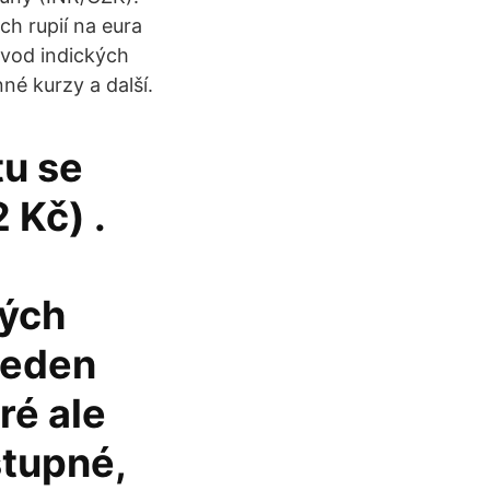
ch rupií na eura
evod indických
né kurzy a další.
tu se
 Kč) .
kých
jeden
ré ale
stupné,