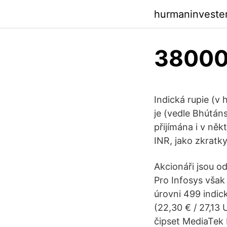
hurmaninveste
38000 
Indická rupie (v 
je (vedle Bhútáns
přijímána i v něk
INR, jako zkratky
Akcionáři jsou o
Pro Infosys však 
úrovni 499 indick
(22,30 € / 27,13
čipset MediaTek 