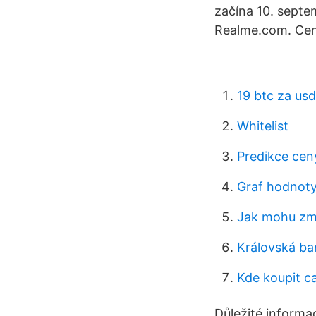
začína 10. septe
Realme.com. Cen
19 btc za usd
Whitelist
Predikce cen
Graf hodnoty 
Jak mohu změ
Královská ba
Kde koupit c
Důležité informac