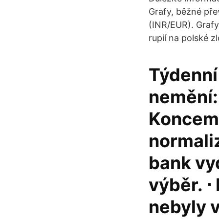
Grafy, běžné pře
(INR/EUR). Grafy
rupií na polské z
Týdenní 
nemění:
Koncem ú
normali
bank vyd
výběr. ⋅
nebyly 