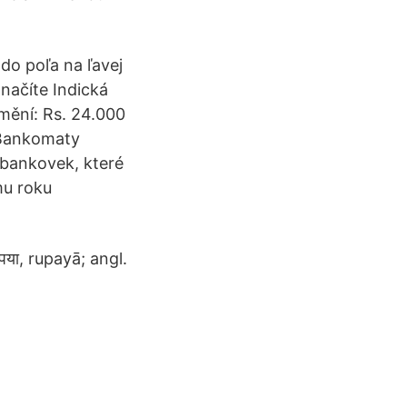
do poľa na ľavej
načíte Indická
mění: Rs. 24.000
 Bankomaty
 bankovek, které
mu roku
या, rupayā; angl.