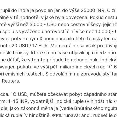
rupií do Indie je povolen jen do výše 25000 INR. Ciz
ně v té hodnotě, v jaké byla dovezena. Pokud cestují
tě vyšší než 5.000,- USD nebo cestovní šeky, jejich
spolu s vyváženou hotovostí činí více než 10.000,- 
dovoz potvrzeným Xiaomi nacenilo tieto tenisky len n
epočte 20 USD / 17 EUR. Momentálne sa však predávajú 
ošlé tenisky, ktoré sa po čase objavili aj u medziná
e dúfať, že v tomto prípade to nebude inak. Indický 
wagen pokutu ve výši pěti miliard indických rupií (1,6
při emisních testech. S odvoláním na zpravodajství ta
 Reuters.
ch cca. 1O USD, můžete očekávat pobyt západního sta
 1-45 INR, vydatnější Indická rupie (v hindštině: रुप
ndie, jako zákonná měna je (vedle Bhútánského ngul
ická rupie (v hindštině: रुपया, rupayā; angl. rupee) je 