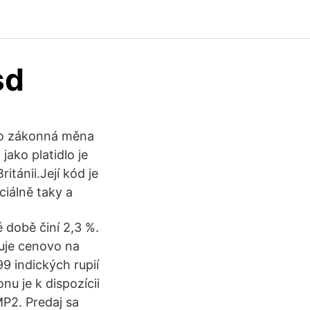
sd
jako zákonná měna
jako platidlo je
tánii.Její kód je
ciálně taky a
 době činí 2,3 %.
buje cenovo na
99 indických rupií
u je k dispozícii
P2. Predaj sa