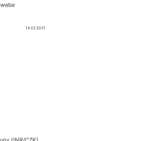
m webe
14.02.2021
oruny (INR/CZK).