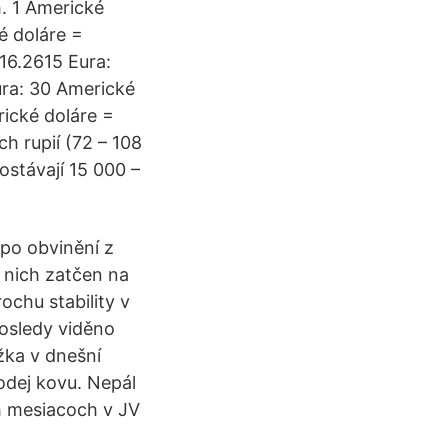
h. 1 Americké
é doláre =
16.2615 Eura:
ura: 30 Americké
ické doláre =
 rupií (72 – 108
ostávají 15 000 –
po obvinění z
z nich zatčen na
rochu stability v
osledy viděno
ožka v dnešní
rodej kovu. Nepál
ch mesiacoch v JV