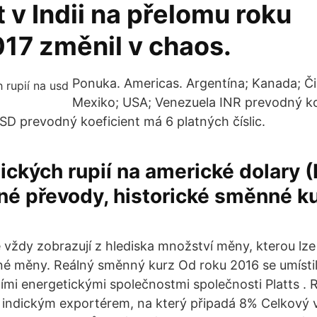
 v Indii na přelomu roku
17 změnil v chaos.
Ponuka. Americas. Argentína; Kanada; Či
Mexiko; USA; Venezuela INR prevodný ko
USD prevodný koeficient má 6 platných číslic.
ických rupií na americké dolary 
né převody, historické směnné k
vždy zobrazují z hlediska množství měny, kterou lze
iné měny. Reálný směnný kurz Od roku 2016 se umístil
mi energetickými společnostmi společnosti Platts . Re
 indickým exportérem, na který připadá 8% Celkový 