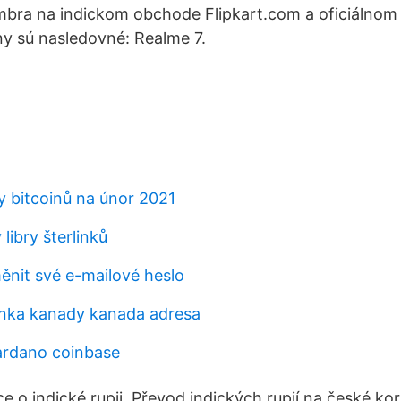
mbra na indickom obchode Flipkart.com a oficiálno
y sú nasledovné: Realme 7.
y bitcoinů na únor 2021
libry šterlinků
nit své e-mailové heslo
nka kanady kanada adresa
ardano coinbase
e o indické rupii. Převod indických rupií na české k