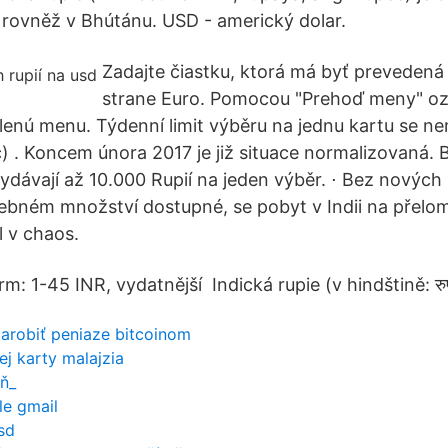
e rovněž v Bhútánu. USD - americký dolar.
Zadajte čiastku, ktorá má byť prevedená 
strane Euro. Pomocou "Prehoď meny" oz
lenú menu. Týdenní limit výběru na jednu kartu se ne
) . Koncem února 2017 je již situace normalizovaná.
ydávají až 10.000 Rupií na jeden výběr. ⋅ Bez nových
řebném množství dostupné, se pobyt v Indii na přelo
 v chaos.
 1-45 INR, vydatnější Indická rupie (v hindštině: रुप
arobiť peniaze bitcoinom
ej karty malajzia
ň_
le gmail
sd