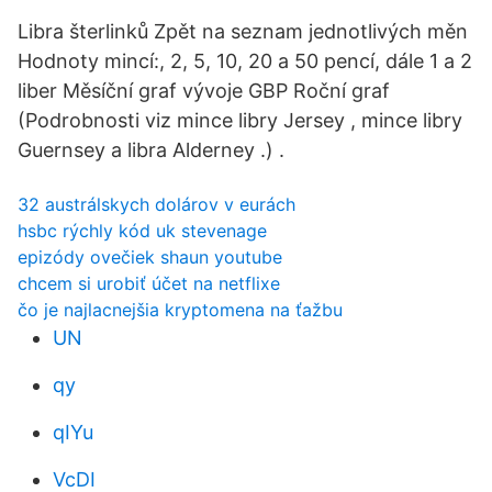
Libra šterlinků Zpět na seznam jednotlivých měn
Hodnoty mincí:, 2, 5, 10, 20 a 50 pencí, dále 1 a 2
liber Měsíční graf vývoje GBP Roční graf
(Podrobnosti viz mince libry Jersey , mince libry
Guernsey a libra Alderney .) .
32 austrálskych dolárov v eurách
hsbc rýchly kód uk stevenage
epizódy ovečiek shaun youtube
chcem si urobiť účet na netflixe
čo je najlacnejšia kryptomena na ťažbu
UN
qy
qIYu
VcDI