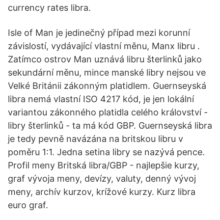
currency rates libra.
Isle of Man je jedinečný případ mezi korunní
závislostí, vydávající vlastní měnu, Manx libru .
Zatímco ostrov Man uznává libru šterlinků jako
sekundární měnu, mince manské libry nejsou ve
Velké Británii zákonným platidlem. Guernseyská
libra nemá vlastní ISO 4217 kód, je jen lokální
variantou zákonného platidla celého království -
libry šterlinků - ta má kód GBP. Guernseyská libra
je tedy pevně navázána na britskou libru v
poměru 1:1. Jedna setina libry se nazývá pence.
Profil meny Britská libra/GBP - najlepšie kurzy,
graf vývoja meny, devízy, valuty, denný vývoj
meny, archív kurzov, krížové kurzy. Kurz libra
euro graf.