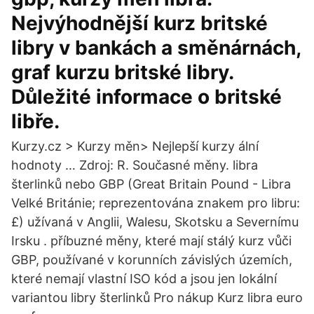
Nejvýhodnější kurz britské
libry v bankách a směnárnách,
graf kurzu britské libry.
Důležité informace o britské
libře.
Kurzy.cz > Kurzy měn> Nejlepší kurzy ální
hodnoty … Zdroj: R. Současné měny. libra
šterlinků nebo GBP (Great Britain Pound - Libra
Velké Británie; reprezentována znakem pro libru:
£) užívaná v Anglii, Walesu, Skotsku a Severnímu
Irsku . příbuzné měny, které mají stálý kurz vůči
GBP, používané v korunních závislých územích,
které nemají vlastní ISO kód a jsou jen lokální
variantou libry šterlinků Pro nákup Kurz libra euro