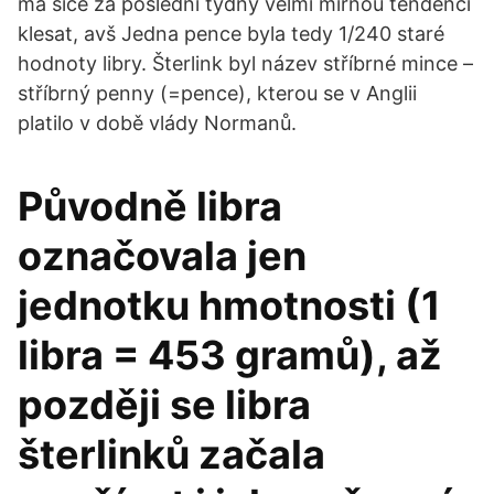
má sice za poslední týdny velmi mírnou tendenci
klesat, avš Jedna pence byla tedy 1/240 staré
hodnoty libry. Šterlink byl název stříbrné mince –
stříbrný penny (=pence), kterou se v Anglii
platilo v době vlády Normanů.
Původně libra
označovala jen
jednotku hmotnosti (1
libra = 453 gramů), až
později se libra
šterlinků začala