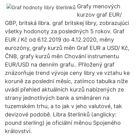
Grafy menových
kurzov graf EUR/
GBP, britská libra. graf britskej libry, zobrazujúci
všetky hodonoty za posledných 5 rokov. Graf
EUR / Kč od 6.12.2019 do 4.12.2020, měny
eurozóny, grafy kurzů měn Graf EUR a USD/ Kč,
ČNB, grafy kurzů měn Chování instrumentu
EUR/USD na denním grafu.. Přiložený graf
znázorňuje trend vývoje ceny libry ve vztahu ke
koruně za poslední měsíc, zatímco tabulka níže
uvádí přehled aktuálních kurzů nabízených ze
strany jednotlivých bank a směnáren na
tuzemském trhu, a to jak v jeho valutové, tak
devizové podobě. Libra šterlinků (anglicky:
pound sterling) je oficiální měnou Spojeného
království.