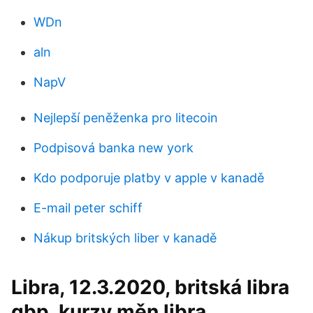
WDn
aln
NapV
Nejlepší peněženka pro litecoin
Podpisová banka new york
Kdo podporuje platby v apple v kanadě
E-mail peter schiff
Nákup britských liber v kanadě
Libra, 12.3.2020, britská libra
gbp, kurzy měn libra.