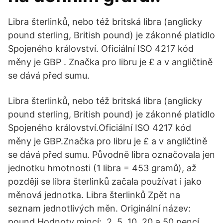
Libra šterlinků, nebo též britská libra (anglicky
pound sterling, British pound) je zákonné platidlo
Spojeného království. Oficiální ISO 4217 kód
měny je GBP . Značka pro libru je £ a v angličtině
se dává před sumu.
Libra šterlinků, nebo též britská libra (anglicky
pound sterling, British pound) je zákonné platidlo
Spojeného království.Oficiální ISO 4217 kód
měny je GBP.Značka pro libru je £ a v angličtině
se dává před sumu. Původně libra označovala jen
jednotku hmotnosti (1 libra = 453 gramů), až
později se libra šterlinků začala používat i jako
měnová jednotka. Libra šterlinků Zpět na
seznam jednotlivých měn. Originální název:
pound Hodnoty mincí:, 2, 5, 10, 20 a 50 pencí,