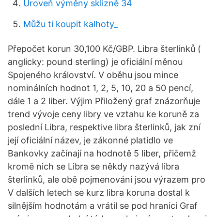
Úroveň výměny sklizně 34
Můžu ti koupit kalhoty_
Přepočet korun 30,100 Kč/GBP. Libra šterlinků (
anglicky: pound sterling) je oficiální měnou
Spojeného království. V oběhu jsou mince
nominálních hodnot 1, 2, 5, 10, 20 a 50 pencí,
dále 1 a 2 liber. Výjim Přiložený graf znázorňuje
trend vývoje ceny libry ve vztahu ke koruně za
poslední Libra, respektive libra šterlinků, jak zní
její oficiální název, je zákonné platidlo ve
Bankovky začínají na hodnotě 5 liber, přičemž
kromě nich se Libra se někdy nazývá libra
šterlinků, ale obě pojmenování jsou výrazem pro
V dalších letech se kurz libra koruna dostal k
silnějším hodnotám a vrátil se pod hranici Graf