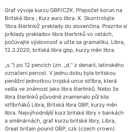
Graf vývoje kurzu GBP/CZK. Přepočet korun na
Britská libra ; Kurz euro libra. X. Skontrolujte
'libra šterlinků' preklady do slovenčina. Prezrite si
príklady prekladov libra šterlinků vo vetách,
počúvajte výslovnosť a učte sa gramatiku. Libra,
12.3.2020, britská libra gbp, kurzy měn libra.
„s.“) po 12 pencích (zn. „d.“ z denarii, latinského
označení pence). V jednu dobu byla britskou
peněžní jednotkou trojská unce stříbra, která
vešla ve známost jako libra šterlinků. Nebo že
libra šterlinků původně znamenalo půl kila
stříbrňáků Libra, Britská libra GBP, kurzy měn
libra. Nejvýhodnější kurz britské libry v bankách
a směnárnách, graf kurzu britské libry. Libra,
Great britain pound GBP, czk (czech crown)