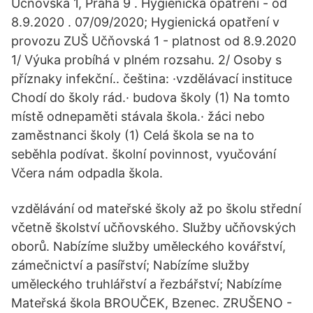
Učňovská 1, Praha 9 . Hygienická opatření - od
8.9.2020 . 07/09/2020; Hygienická opatření v
provozu ZUŠ Učňovská 1 - platnost od 8.9.2020
1/ Výuka probíhá v plném rozsahu. 2/ Osoby s
příznaky infekční.. čeština: ·vzdělávací instituce
Chodí do školy rád.· budova školy (1) Na tomto
místě odnepaměti stávala škola.· žáci nebo
zaměstnanci školy (1) Celá škola se na to
seběhla podívat. školní povinnost, vyučování
Včera nám odpadla škola.
vzdělávání od mateřské školy až po školu střední
včetně školství učňovského. Služby učňovských
oborů. Nabízíme služby uměleckého kovářství,
zámečnictví a pasířství; Nabízíme služby
uměleckého truhlářství a řezbářství; Nabízíme
Mateřská škola BROUČEK, Bzenec. ZRUŠENO -