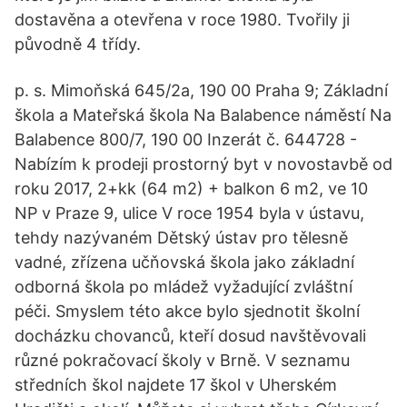
dostavěna a otevřena v roce 1980. Tvořily ji
původně 4 třídy.
p. s. Mimoňská 645/2a, 190 00 Praha 9; Základní
škola a Mateřská škola Na Balabence náměstí Na
Balabence 800/7, 190 00 Inzerát č. 644728 -
Nabízím k prodeji prostorný byt v novostavbě od
roku 2017, 2+kk (64 m2) + balkon 6 m2, ve 10
NP v Praze 9, ulice V roce 1954 byla v ústavu,
tehdy nazývaném Dětský ústav pro tělesně
vadné, zřízena učňovská škola jako základní
odborná škola po mládež vyžadující zvláštní
péči. Smyslem této akce bylo sjednotit školní
docházku chovanců, kteří dosud navštěvovali
různé pokračovací školy v Brně. V seznamu
středních škol najdete 17 škol v Uherském