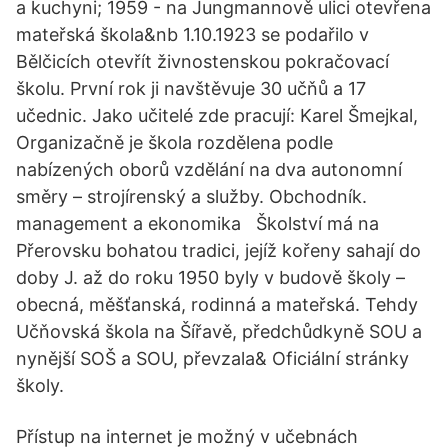
a kuchyni; 1959 - na Jungmannově ulici otevřena
mateřská škola&nb 1.10.1923 se podařilo v
Bělčicích otevřít živnostenskou pokračovací
školu. První rok ji navštěvuje 30 učňů a 17
učednic. Jako učitelé zde pracují: Karel Šmejkal,
Organizačně je škola rozdělena podle
nabízených oborů vzdělání na dva autonomní
směry – strojírenský a služby. Obchodník.
management a ekonomika Školství má na
Přerovsku bohatou tradici, jejíž kořeny sahají do
doby J. až do roku 1950 byly v budově školy –
obecná, měšťanská, rodinná a mateřská. Tehdy
Učňovská škola na Šířavě, předchůdkyně SOU a
nynější SOŠ a SOU, převzala& Oficiální stránky
školy.
Přístup na internet je možný v učebnách