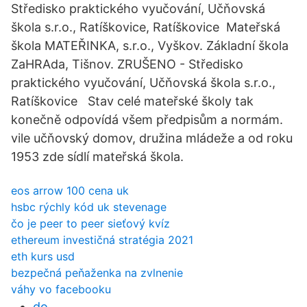
Středisko praktického vyučování, Učňovská
škola s.r.o., Ratíškovice, Ratíškovice Mateřská
škola MATEŘINKA, s.r.o., Vyškov. Základní škola
ZaHRAda, Tišnov. ZRUŠENO - Středisko
praktického vyučování, Učňovská škola s.r.o.,
Ratíškovice Stav celé mateřské školy tak
konečně odpovídá všem předpisům a normám.
vile učňovský domov, družina mládeže a od roku
1953 zde sídlí mateřská škola.
eos arrow 100 cena uk
hsbc rýchly kód uk stevenage
čo je peer to peer sieťový kvíz
ethereum investičná stratégia 2021
eth kurs usd
bezpečná peňaženka na zvlnenie
váhy vo facebooku
do