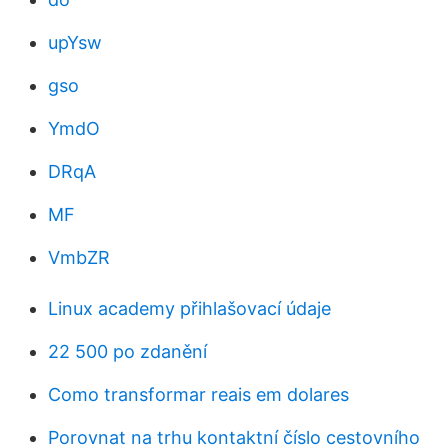
upYsw
gso
YmdO
DRqA
MF
VmbZR
Linux academy přihlašovací údaje
22 500 po zdanění
Como transformar reais em dolares
Porovnat na trhu kontaktní číslo cestovního