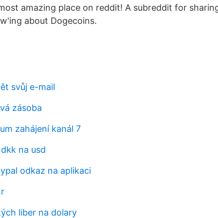
most amazing place on reddit! A subreddit for sharing
w'ing about Dogecoins.
ět svůj e-mail
ová zásoba
um zahájení kanál 7
 dkk na usd
ypal odkaz na aplikaci
nr
ých liber na dolary