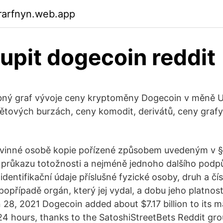
rarfnyn.web.app
upit dogecoin reddit
ný graf vývoje ceny kryptoměny Dogecoin v měně U
tových burzách, ceny komodit, derivátů, ceny grafy
povinné osobě kopie pořízené způsobem uvedeným v § 
í průkazu totožnosti a nejméně jednoho dalšího podp
t identifikační údaje příslušné fyzické osoby, druh a čí
 popřípadě orgán, který jej vydal, a dobu jeho platnost
 28, 2021 Dogecoin added about $7.17 billion to its m
 24 hours, thanks to the SatoshiStreetBets Reddit grou