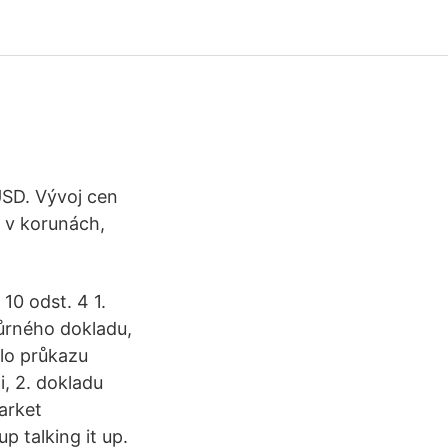
SD. Vývoj cen
 v korunách,
10 odst. 4 1.
ůrného dokladu,
slo průkazu
i, 2. dokladu
arket
p talking it up.