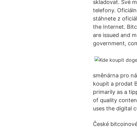
skladovat. Své 
telefony. Oficiá
stáhnete z ofici
the Internet. Bit
are issued and m
government, comp
směnárna pro ná
koupit a prodat 
primarily as a ti
of quality conte
uses the digital
České bitcoinov