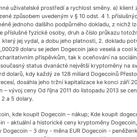
né uživatelské prostředí a rychlost směny. a) klient
zené způsobem uvedeným v § 10 odst. 4 1. příslušnýc
méně jednoho dalšího podpůrného dokladu, z nichž lze 
je příslušné fyzické osoby, druh a číslo průkazu totožn
který jej vydal, a dobu jeho platnosti, 2. dokladu pot
,00029 dolaru se jeden Dogecoin jako veselá a cool
charitativním příspěvkům, tak k oceňování na sociální 
 současný status dvanácté největší kryptoměny na svě
rd dolarů, kdy každý ze 128 miliard Dogecoinů Přest
ecesí, dosáhla jeho tržní kapitalizace ke konci září 
in – vývoj ceny Od října 2011 do listopadu 2013 se cen
2 a 5 dolary.
oin, kde koupit Dogecoin – nákup; Kde koupit dogeco
in - aktuální a historické ceny kryptoměny Dogecoin,
 Dogecoin - 3 dny - měna EUR Dogecoin - peněženk