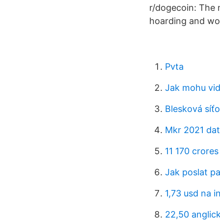
r/dogecoin: The 
hoarding and wo
Pvta
Jak mohu vid
Blesková síť
Mkr 2021 dat
11 170 crores
Jak poslat pa
1,73 usd na i
22,50 anglick