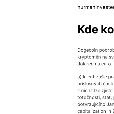
hurmaninveste
Kde ko
Dogecoin podrob
kryptoměn na svě
dolarech a euro.
a) klient zašle 
příslušných část
z nichž lze zjisti
totožnosti, stát,
potvrzujícího Jan
capitalization in