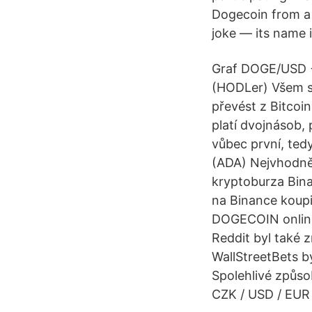
Dogecoin from a 
joke — its name 
Graf DOGE/USD + 
(HODLer) Všem s
převést z Bitcoi
platí dvojnásob,
vůbec první, ted
(ADA) Nejvhodněj
kryptoburza Bina
na Binance koupi
DOGECOIN online
Reddit byl také 
WallStreetBets b
Spolehlivé způs
CZK / USD / EUR 