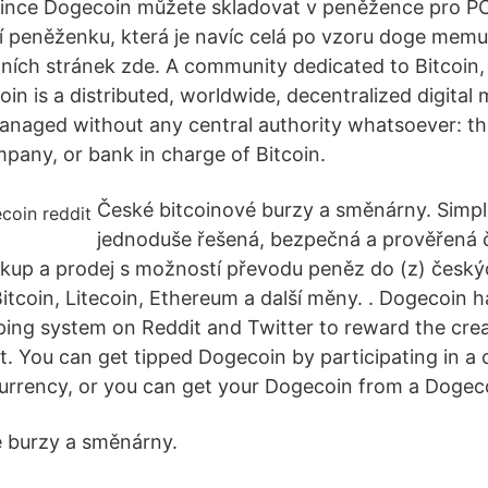
mince Dogecoin můžete skladovat v peněžence pro PC
lní peněženku, která je navíc celá po vzoru doge memu
álních stránek zde. A community dedicated to Bitcoin,
coin is a distributed, worldwide, decentralized digital
anaged without any central authority whatsoever: th
any, or bank in charge of Bitcoin.
České bitcoinové burzy a směnárny. Simpl
jednoduše řešená, bezpečná a prověřená 
kup a prodej s možností převodu peněz do (z) český
Bitcoin, Litecoin, Ethereum a další měny. . Dogecoin 
pping system on Reddit and Twitter to reward the cre
nt. You can get tipped Dogecoin by participating in 
 currency, or you can get your Dogecoin from a Dogec
é burzy a směnárny.