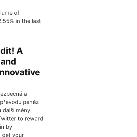
lume of
.55% in the last
dit! A
 and
nnovative
bezpečná a
 převodu peněz
 další měny. .
Twitter to reward
in by
n get your