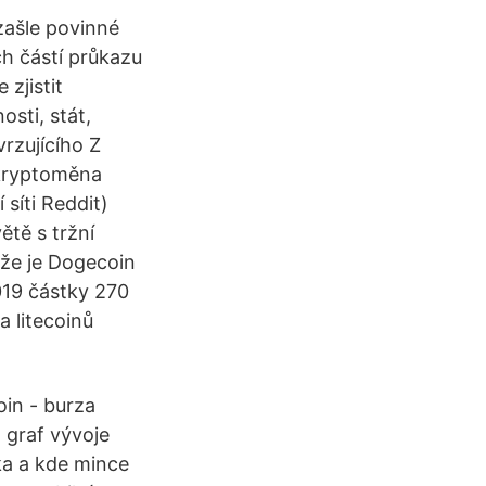
 zašle povinné
h částí průkazu
zjistit
osti, stát,
vrzujícího Z
 kryptoměna
síti Reddit)
tě s tržní
ože je Dogecoin
2019 částky 270
a litecoinů
in - burza
 graf vývoje
a a kde mince