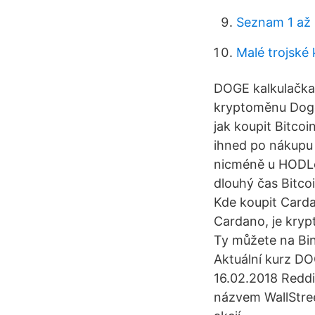
Seznam 1 až
Malé trojské
DOGE kalkulačka
kryptoměnu Doge
jak koupit Bitc
ihned po nákupu 
nicméně u HODLer
dlouhý čas Bitco
Kde koupit Carda
Cardano, je krypt
Ty můžete na Bin
Aktuální kurz DO
16.02.2018 Reddi
názvem WallStre