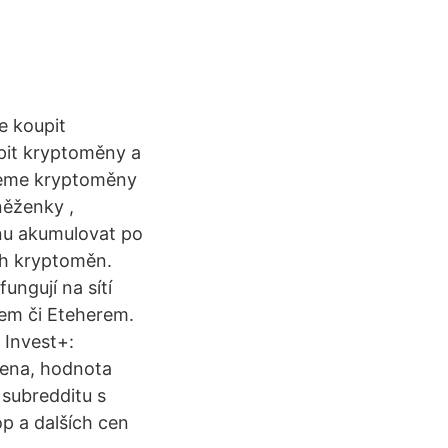
e koupit
pit kryptoměny a
jeme kryptoměny
něženky ,
nu akumulovat po
ech kryptoměn.
ngují na sítí
nem či Eteherem.
 Invest+:
cena, hodnota
 subredditu s
p a dalších cen