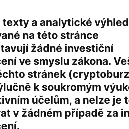
texty a analytické výhle
vané na této stránce
avují žádné investiční
ení ve smyslu zákona. Ve
ěchto stránek (cryptoburz
výlučně k soukromým výu
ivním účelům, a nelze je 
at v žádném případě za in
ení.