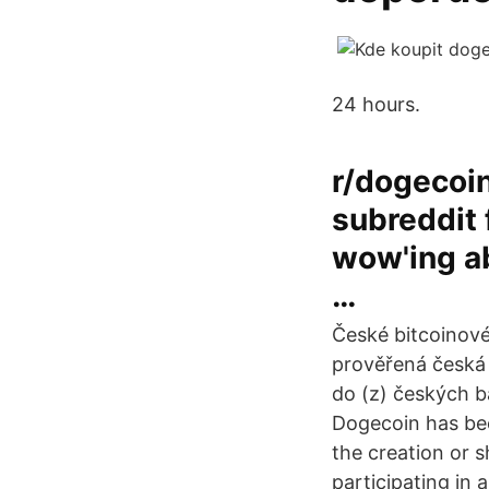
24 hours.
r/dogecoin
subreddit 
wow'ing a
…
České bitcoinové
prověřená česká
do (z) českých ba
Dogecoin has bee
the creation or 
participating in 