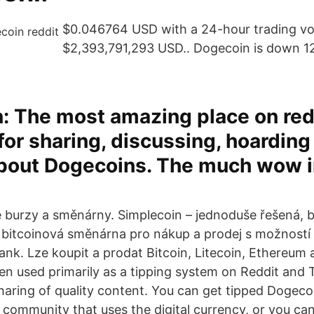
$0.046764 USD with a 24-hour trading vo
$2,393,791,293 USD.. Dogecoin is down 12
: The most amazing place on red
for sharing, discussing, hoarding
bout Dogecoins. The much wow i
 burzy a směnárny. Simplecoin – jednoduše řešená, 
 bitcoinová směnárna pro nákup a prodej s možností
nk. Lze koupit a prodat Bitcoin, Litecoin, Ethereum a
n used primarily as a tipping system on Reddit and 
sharing of quality content. You can get tipped Dogeco
a community that uses the digital currency, or you ca