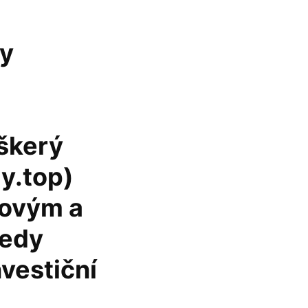
dy
škerý
y.top)
kovým a
tedy
vestiční