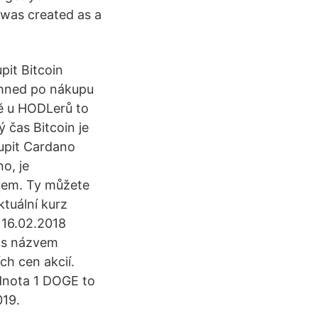
 was created as a
pit Bitcoin
hned po nákupu
ě u HODLerů to
 čas Bitcoin je
oupit Cardano
o, je
erem. Ty můžete
ktuální kurz
 16.02.2018
u s názvem
ch cen akcií.
dnota 1 DOGE to
019.