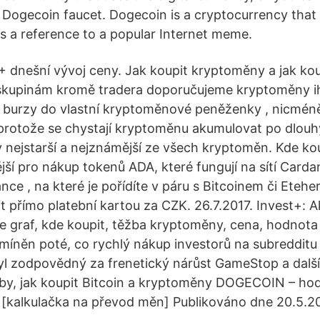
Dogecoin faucet. Dogecoin is a cryptocurrency that
is a reference to a popular Internet meme.
dnešní vývoj ceny. Jak koupit kryptoměny a jak kou
kupinám kromě tradera doporučujeme kryptoměny i
n burzy do vlastní kryptoměnové peněženky , nicmén
 protože se chystají kryptoměnu akumulovat po dlouhý
y nejstarší a nejznámější ze všech kryptoměn. Kde k
ší pro nákup tokenů ADA, které fungují na sítí Cardan
nce , na které je pořídíte v páru s Bitcoinem či Eteh
t přímo platební kartou za CZK. 26.7.2017. Invest+: A
 graf, kde koupit, těžba kryptoměny, cena, hodnota
zmíněn poté, co rychlý nákup investorů na subreddit
yl zodpovědný za frenetický nárůst GameStop a další
oby, jak koupit Bitcoin a kryptoměny DOGECOIN – ho
[kalkulačka na převod měn] Publikováno dne 20.5.2