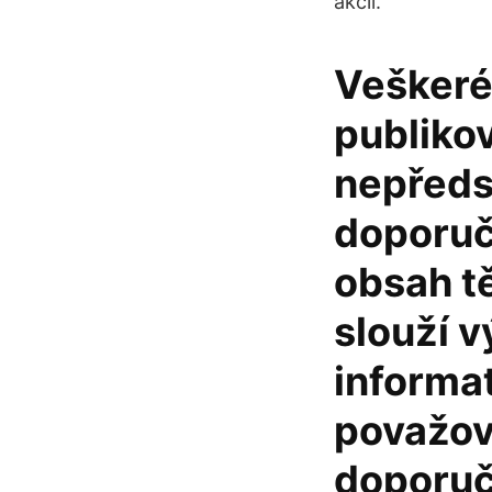
akcií.
Veškeré 
publiko
nepředst
doporuč
obsah t
slouží 
informat
považov
doporuč