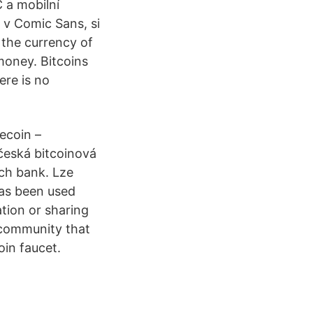
 a mobilní
 v Comic Sans, si
 the currency of
 money. Bitcoins
ere is no
ecoin –
česká bitcoinová
ch bank. Lze
has been used
ation or sharing
a community that
oin faucet.