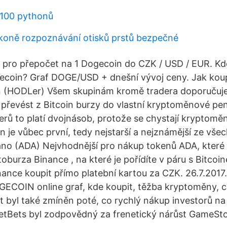
 100 pythonů
 koně rozpoznávání otisků prstů bezpečné
 pro přepočet na 1 Dogecoin do CZK / USD / EUR. Kd
coin? Graf DOGE/USD + dnešní vývoj ceny. Jak kou
oin (HODLer) Všem skupinám kromě tradera doporuču
převést z Bitcoin burzy do vlastní kryptoměnové pe
ů to platí dvojnásob, protože se chystají kryptomě
in je vůbec první, tedy nejstarší a nejznámější ze vš
no (ADA) Nejvhodnější pro nákup tokenů ADA, které fu
oburza Binance , na které je pořídíte v páru s Bitcoi
ance koupit přímo platební kartou za CZK. 26.7.2017.
GECOIN online graf, kde koupit, těžba kryptoměny, 
t byl také zmíněn poté, co rychlý nákup investorů na
etBets byl zodpovědný za frenetický nárůst GameSto