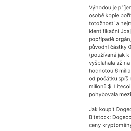
Výhodou je příjem
osobě kopie poří
totožnosti a nej
identifikační úda
popřípadě orgán, 
původní částky 0
(používaná jak k 
vyšplahala až na
hodnotou 6 milia
od počátku spíš r
milionů $. Liteco
pohybovala mezi 
Jak koupit Dogec
Bitstock; Dogeco
ceny kryptoměny