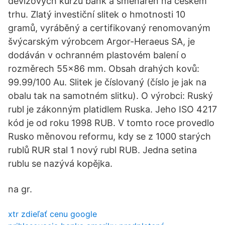
devizových kurzů bank a směnáren na českém
trhu. Zlatý investiční slitek o hmotnosti 10
gramů, vyráběný a certifikovaný renomovaným
švýcarským výrobcem Argor-Heraeus SA, je
dodáván v ochranném plastovém balení o
rozměrech 55x86 mm. Obsah drahých kovů:
99.99/100 Au. Slitek je číslovaný (číslo je jak na
obalu tak na samotném slitku). O výrobci: Ruský
rubl je zákonným platidlem Ruska. Jeho ISO 4217
kód je od roku 1998 RUB. V tomto roce provedlo
Rusko měnovou reformu, kdy se z 1000 starých
rublů RUR stal 1 nový rubl RUB. Jedna setina
rublu se nazývá kopějka.
na gr.
xtr zdieľať cenu google