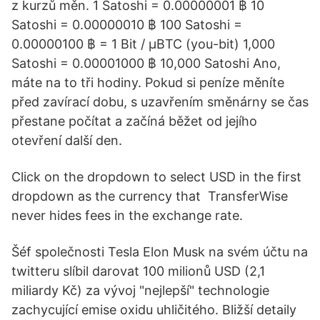
z kurzů měn. 1 Satoshi = 0.00000001 ฿ 10
Satoshi = 0.00000010 ฿ 100 Satoshi =
0.00000100 ฿ = 1 Bit / μBTC (you-bit) 1,000
Satoshi = 0.00001000 ฿ 10,000 Satoshi Ano,
máte na to tři hodiny. Pokud si peníze měníte
před zavírací dobu, s uzavřením směnárny se čas
přestane počítat a začíná běžet od jejího
otevření další den.
Click on the dropdown to select USD in the first
dropdown as the currency that TransferWise
never hides fees in the exchange rate.
Šéf společnosti Tesla Elon Musk na svém účtu na
twitteru slíbil darovat 100 milionů USD (2,1
miliardy Kč) za vývoj "nejlepší" technologie
zachycující emise oxidu uhličitého. Bližší detaily