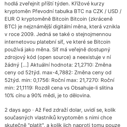
hodlá zveřejnit příští týden. Křížové kurzy
kryptoměn Převodní tabulka BTC na CZK / USD /
EUR O kryptoměně Bitcoin Bitcoin (zkráceně
BTC) je nejznámější digitální měna, která vznikla
v roce 2009. Jedná se také o stejnojmennou
internetovou platební síť, ve které se Bitcoin
používá jako měna. Síť má veřejně dostupný
zdrojový kód (open source) a neexistuje v ní
žádný […] Aktuální hodnota: 21,2710: Změna
ceny od 52týd. max-4,7882: Změna ceny od
52týd. min: 0,1756: Roční max: 21,7270: Roční
min: 21,1119: Rozdíl cena vs Obsahuje-li slitina
10% cínu a 90% mědi, je to dělovina.
2 days ago · Až Fed zdraží dolar, uvidí se, kolik
současných vlastníků kryptoměn s nimi chce
skutečně "platit", a kolik jich naproti tomu pouze