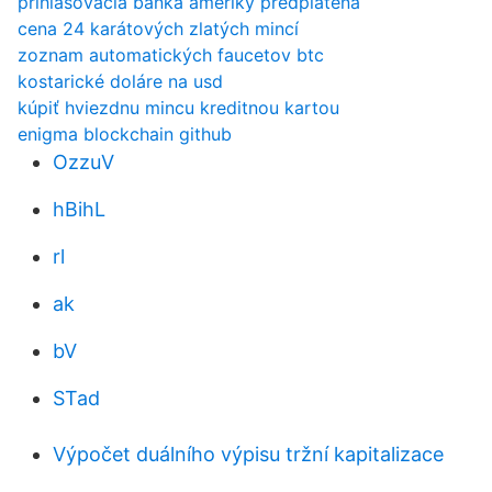
prihlasovacia banka ameriky predplatená
cena 24 karátových zlatých mincí
zoznam automatických faucetov btc
kostarické doláre na usd
kúpiť hviezdnu mincu kreditnou kartou
enigma blockchain github
OzzuV
hBihL
rl
ak
bV
STad
Výpočet duálního výpisu tržní kapitalizace