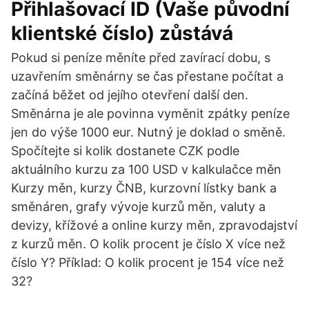
Přihlašovací ID (Vaše původní
klientské číslo) zůstává
Pokud si peníze měníte před zavírací dobu, s
uzavřením směnárny se čas přestane počítat a
začíná běžet od jejího otevření další den.
Směnárna je ale povinna vyměnit zpátky peníze
jen do výše 1000 eur. Nutný je doklad o směně.
Spočítejte si kolik dostanete CZK podle
aktuálního kurzu za 100 USD v kalkulačce měn
Kurzy měn, kurzy ČNB, kurzovní lístky bank a
směnáren, grafy vývoje kurzů měn, valuty a
devizy, křížové a online kurzy měn, zpravodajství
z kurzů měn. O kolik procent je číslo X více než
číslo Y? Příklad: O kolik procent je 154 více než
32?