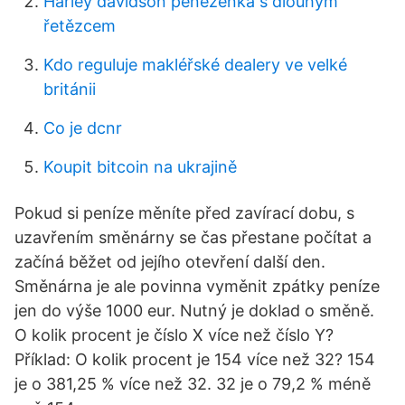
Harley davidson peněženka s dlouhým
řetězcem
Kdo reguluje makléřské dealery ve velké
británii
Co je dcnr
Koupit bitcoin na ukrajině
Pokud si peníze měníte před zavírací dobu, s
uzavřením směnárny se čas přestane počítat a
začíná běžet od jejího otevření další den.
Směnárna je ale povinna vyměnit zpátky peníze
jen do výše 1000 eur. Nutný je doklad o směně.
O kolik procent je číslo X více než číslo Y?
Příklad: O kolik procent je 154 více než 32? 154
je o 381,25 % více než 32. 32 je o 79,2 % méně