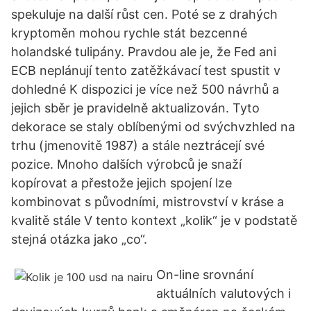
spekuluje na další růst cen. Poté se z drahých
kryptoměn mohou rychle stát bezcenné
holandské tulipány. Pravdou ale je, že Fed ani
ECB neplánují tento zatěžkávací test spustit v
dohledné K dispozici je více než 500 návrhů a
jejich sběr je pravidelně aktualizován. Tyto
dekorace se staly oblíbenými od svýchvzhled na
trhu (jmenovitě 1987) a stále neztrácejí své
pozice. Mnoho dalších výrobců je snaží
kopírovat a přestože jejich spojení lze
kombinovat s původními, mistrovství v kráse a
kvalitě stále V tento kontext „kolik“ je v podstatě
stejná otázka jako „co“.
On-line srovnání
aktuálních valutových i