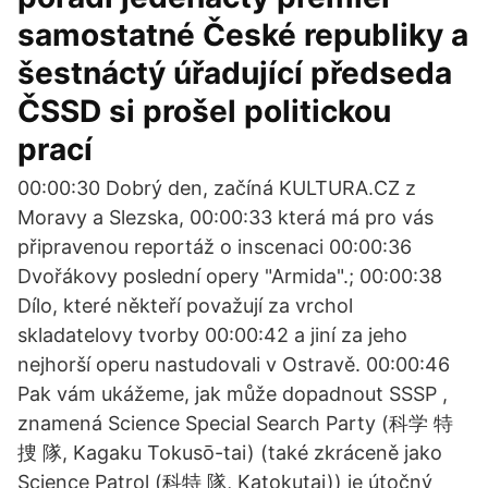
samostatné České republiky a
šestnáctý úřadující předseda
ČSSD si prošel politickou
prací
00:00:30 Dobrý den, začíná KULTURA.CZ z
Moravy a Slezska, 00:00:33 která má pro vás
připravenou reportáž o inscenaci 00:00:36
Dvořákovy poslední opery "Armida".; 00:00:38
Dílo, které někteří považují za vrchol
skladatelovy tvorby 00:00:42 a jiní za jeho
nejhorší operu nastudovali v Ostravě. 00:00:46
Pak vám ukážeme, jak může dopadnout SSSP ,
znamená Science Special Search Party (科学 特
捜 隊, Kagaku Tokusō-tai) (také zkráceně jako
Science Patrol (科特 隊, Katokutai)) je útočný