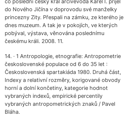
co poslední český král arcivévoda Karel I. přijel
do Nového Jičína v doprovodu své manželky
princezny Zity. Přespali na zámku, ze kterého je
dnes muzeum. A tak je v pokojích, ve kterých
pobýval, výstava, věnována poslednímu
českému králi. 2008. 11.
14. · 1 Antropologie, etnografie: Antropometrie
československé populace od 6 do 35 let :
Československá spartakiáda 1980. Druhá část,
Indexy a relativní rozměry, korigované obvody
horní a dolní končetiny, kategorie hodnot
vybraných indexů, empirické percentily
vybraných antropometrických znaků / Pavel
Bláha.