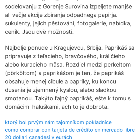
sodelovanju z Gorenje Surovina izpeljete manjše
ali večje akcije zbiranja odpadnega papirja.
sukulenty, jejich pěstování, fotogalerie, nabídka,
ceník. Jsou dvě možnosti.
Najbolje ponude u Kragujevcu, Srbija. Paprikáš sa
pripravuje z teľacieho, bravčového, králičieho
alebo kuracieho mäsa. Rozdiel medzi perkeltom
(pörköltom) a paprikášom je ten, že paprikáš
obsahuje menej cibule a papriky, ku koncu
dusenia je zjemnený kyslou, alebo sladkou
smotanou. Takýto fajný paprikáš, ešte k tomu s
domácimi haluškami, ach to je dobrota.
ktorý bol prvým nám tajomníkom pokladnice
como comprar con tarjeta de crédito en mercado libre
20 dollari canadesi v eurách