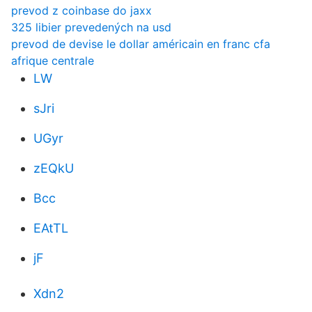
prevod z coinbase do jaxx
325 libier prevedených na usd
prevod de devise le dollar américain en franc cfa
afrique centrale
LW
sJri
UGyr
zEQkU
Bcc
EAtTL
jF
Xdn2