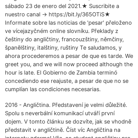
sábado 23 de enero del 2021.★ Suscribite a
nuestro canal → https://bit.ly/365OTiS★
Informate sobre las noticias de 'pesar' přeloženo
ve vícejazyčném online slovníku. Překlady z
češtiny do angličtiny, francouzštiny, němčiny,
španělštiny, italštiny, ruštiny Te saludamos, y
ahora procederemos a pesar de que es tarde. We
greet you, and we will now proceed although the
hour is late. El Gobierno de Zambia terminó
concediendo ese reajuste, a pesar de que no se
cumplían las condiciones necesarias.
2016 - Angličtina. Představení je velmi důležité.
Spolu s neverbální komunikací utváří první
dojem. V tomto článku se dozvíte, jak se vhodně
představit v angličtině. Číst víc Angličtina na