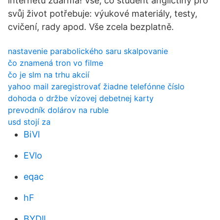
internetu zdarma! Vše, co student angličtiny pro
svůj život potřebuje: výukové materiály, testy,
cvičení, rady apod. Vše zcela bezplatně.
nastavenie parabolického saru skalpovanie
čo znamená tron ​​vo filme
čo je slm na trhu akcií
yahoo mail zaregistrovať žiadne telefónne číslo
dohoda o držbe vízovej debetnej karty
prevodník dolárov na ruble
usd stojí za
BiVl
EVlo
eqac
hF
BYDll