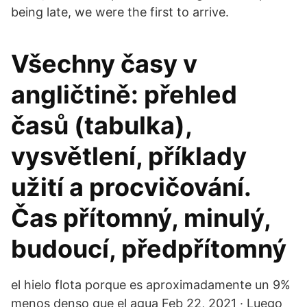
being late, we were the first to arrive.
Všechny časy v
angličtině: přehled
časů (tabulka),
vysvětlení, příklady
užití a procvičování.
Čas přítomný, minulý,
budoucí, předpřítomný
el hielo flota porque es aproximadamente un 9%
menos denso que el agua Feb 22, 2021 · Luego