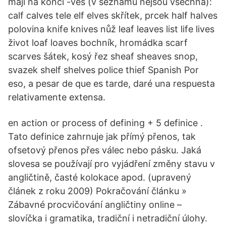
mají na konci -ves (v seznamu nejsou všechna):
calf calves tele elf elves skřítek, prcek half halves
polovina knife knives nůž leaf leaves list life lives
život loaf loaves bochník, hromádka scarf
scarves šátek, kosý řez sheaf sheaves snop,
svazek shelf shelves police thief Spanish Por
eso, a pesar de que es tarde, daré una respuesta
relativamente extensa.
en action or process of defining + 5 definice .
Tato definice zahrnuje jak přímý přenos, tak
ofsetový přenos přes válec nebo pásku. Jaká
slovesa se používají pro vyjádření změny stavu v
angličtině, časté kolokace apod. (upravený
článek z roku 2009) Pokračování článku »
Zábavné procvičování angličtiny online –
slovíčka i gramatika, tradiční i netradiční úlohy.