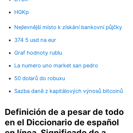
HGKp
Nejlevnější místo k získání bankovní půjčky
374 5 usd na eur
Graf hodnoty rublu
La numero uno market san pedro
50 dolarů do robuxu
Sazba daně z kapitálových výnosů bitcoinů
Definición de a pesar de todo
en el Diccionario de español
en línea. Significado de a