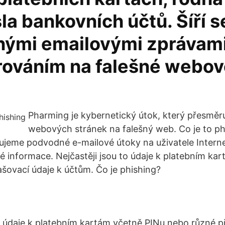
la bankovních účtů. Šíří s
ými emailovými zprávam
ováním na falešné webov
Pharming je kybernetický útok, který přesměr
webových stránek na falešný web. Co je to p
eme podvodné e-mailové útoky na uživatele Internet
né informace. Nejčastěji jsou to údaje k platebním ka
ašovací údaje k účtům. Čo je phishing?
1
to údaje k platebním kartám včetně PINu nebo různé př