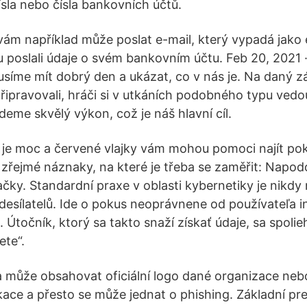
ísla nebo čísla bankovních účtů.
vám například může poslat e-mail, který vypadá jako 
 poslali údaje o svém bankovním účtu. Feb 20, 2021 ·
 Musíme mít dobrý den a ukázat, co v nás je. Na daný 
ipravovali, hráči si v utkáních podobného typu vedo
eme skvělý výkon, což je náš hlavní cíl.
t je moc a červené vlajky vám mohou pomoci najít pok
 zřejmé náznaky, na které je třeba se zaměřit: Napod
ky. Standardní praxe v oblasti kybernetiky je nikdy 
sílatelů. Ide o pokus neoprávnene od používateľa 
e. Útočník, ktorý sa takto snaží získať údaje, sa spoli
te“.
 může obsahovat oficiální logo dané organizace nebo
kace a přesto se může jednat o phishing. Základní pre