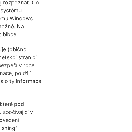
g rozpoznat. Co
í systému
stému Windows
 možné. Na
 blbce.
cije (obično
netskoj stranici
 bezpečí v roce
mace, použijí
ás o ty informace
 které pod
 spočívající v
rovedení
ishing”