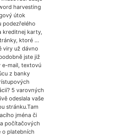
word harvesting
ngový útok
lu podezřelého
 kreditnej karty,
tránky, ktoré …
é viry už dávno
podobně jste již
y e-mail, textovú
júcu z banky
prístupových
mácií? 5 varovných
ivě odeslala vaše
nou stránku.Tam
vacího jména či
ha počítačových
e o platebních