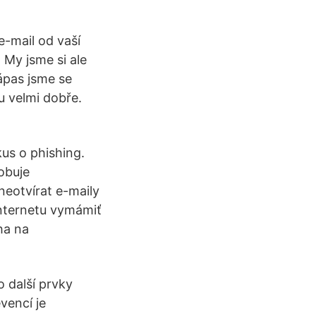
e-mail od vaší
 My jsme si ale
zápas jsme se
u velmi dobře.
us o phishing.
obuje
neotvírat e-maily
internetu vymámiť
eha na
 další prvky
vencí je