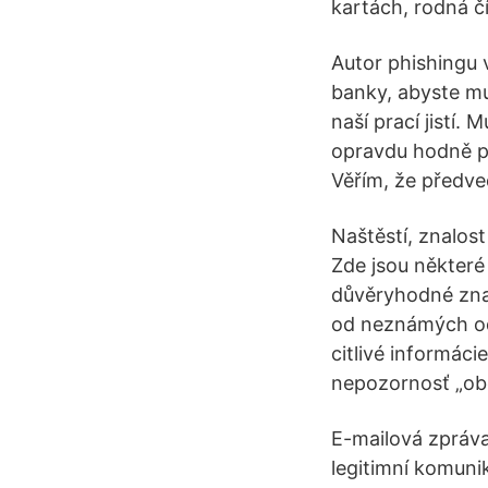
kartách, rodná č
Autor phishingu 
banky, abyste mu
naší prací jistí.
opravdu hodně př
Věřím, že předved
Naštěstí, znalos
Zde jsou některé
důvěryhodné znač
od neznámých ode
citlivé informáci
nepozornosť „obe
E-mailová zpráva
legitimní komuni