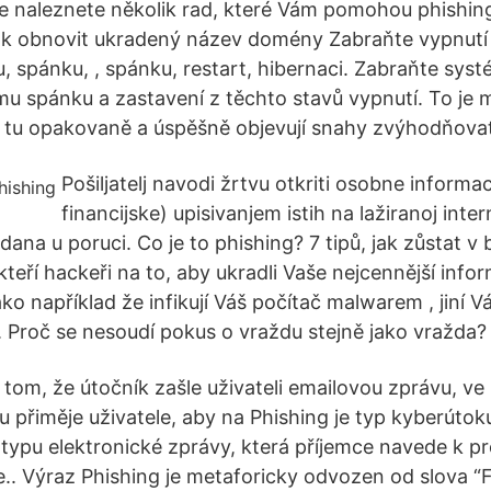
e naleznete několik rad, které Vám pomohou phishin
jak obnovit ukradený název domény Zabraňte vypnut
 spánku, , spánku, restart, hibernaci. Zabraňte sy
ému spánku a zastavení z těchto stavů vypnutí. To je
 tu opakovaně a úspěšně objevují snahy zvýhodňovat
Pošiljatelj navodi žrtvu otkriti osobne informa
financijske) upisivanjem istih na lažiranoj inter
 dana u poruci. Co je to phishing? 7 tipů, jak zůstat v
eří hackeři na to, aby ukradli Vaše nejcennější infor
ko například že infikují Váš počítač malwarem , jiní V
 Proč se nesoudí pokus o vraždu stejně jako vražda?
 tom, že útočník zašle uživateli emailovou zprávu, ve
 přiměje uživatele, aby na Phishing je typ kyberútoku
 typu elektronické zprávy, která příjemce navede k p
. Výraz Phishing je metaforicky odvozen od slova “F