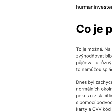
hurmaninveste
Co je 
To je možné. Na 
zvýhodňovat blbc
půjčovali u různ
to nemůžou splá
Dnes byl zachyce
normálních okol
pokus o zisk cit
s pomocí podvodn
karty a CVV kód