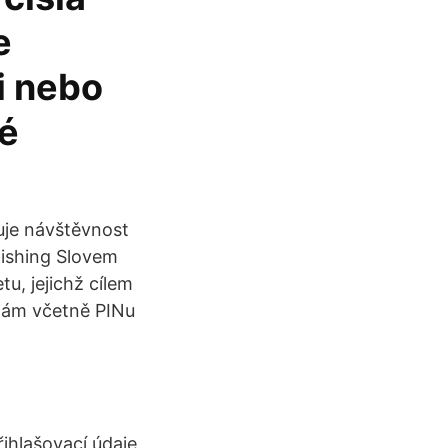
e
i nebo
é
uje návštěvnost
hishing Slovem
u, jejichž cílem
rtám včetně PINu
ihlašovací údaje