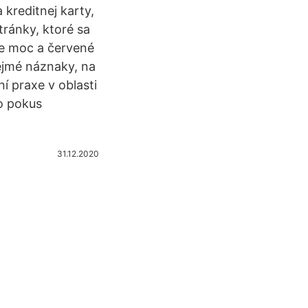
 kreditnej karty,
ránky, ktoré sa
je moc a červené
ejmé náznaky, na
í praxe v oblasti
 o pokus
31.12.2020