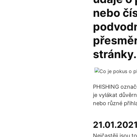
nebo čís
podvodn
přesměr
stránky.
PHISHING označuj
je vylákat důvěr
nebo různé přihl
21.01.202
Nejčastěji jsou 