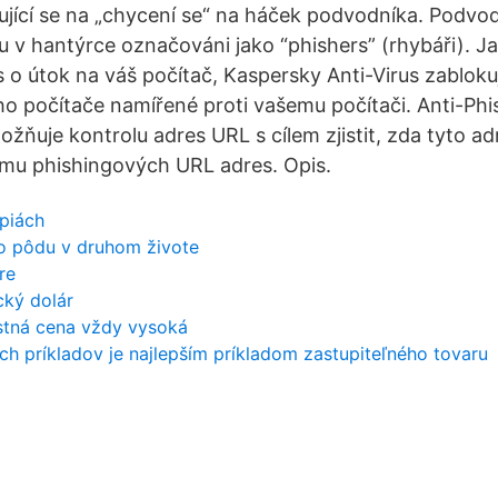
ující se na „chycení se“ na háček podvodníka. Podvodn
u v hantýrce označováni jako “phishers” (rhybáři). Ja
o útok na váš počítač, Kaspersky Anti-Virus zabloku
cího počítače namířené proti vašemu počítači. Anti-Ph
žňuje kontrolu adres URL s cílem zjistit, zda tyto ad
mu phishingových URL adres. Opis.
upiách
o pôdu v druhom živote
re
cký dolár
stná cena vždy vysoká
ich príkladov je najlepším príkladom zastupiteľného tovaru