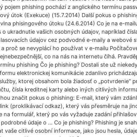
ý pojem phishing pochází z anglického termínu pass
ový útok (Exekuce) (15.7.2014) Další pokus o phishi
í vlna phisingového útoku (24.6.2014) Co je na e-mai
 o ukradnutie vašich osobných údajov, napríklad čísla
hlasovacích údajov cez podvodné e-maily a webové s
g a proč se nevyplácí ho používat v e-mailu Počítačov
nejnebezpečnější, co na nás na internetu číhá. Pravdě
ermínu phishing Čo je phishing? Dostali ste už nieked
 formu elektronickej komunikácie zdanlivo prichádza
e služby, ktorej obsahom bola žiadosť o „potvrdenie“ 
tu, čísla kreditnej karty alebo iných citlivých infor
ohou značit pokus o phishing: E-mail, který vám zdánl
link (proklikávací odkaz), který vás přesměruje na ji
te na formulář, který po vás vyžaduje zadání přihlašo
 podrobné údaje o … Co je phishing? Phishing je sna
 vaše citlivé osobní informace, jako jsou hesla, údaj