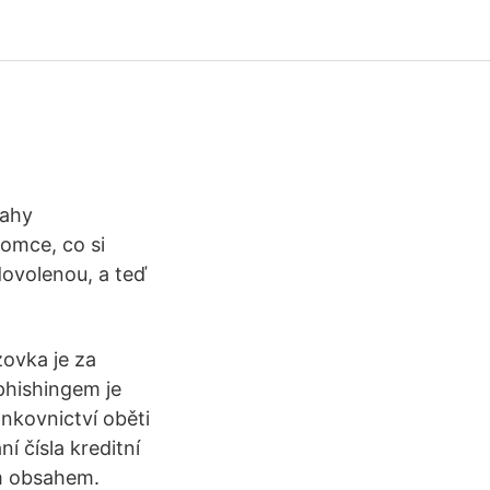
nahy
omce, co si
dovolenou, a teď
zovka je za
phishingem je
ankovnictví oběti
 čísla kreditní
m obsahem.