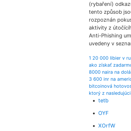
(rybaření) odkaz
tento způsob jso
rozpoznán pokus 
aktivity z útočí
Anti-Phishing umo
uvedeny v sezna
1 20 000 libier v r
ako získať zadarm
8000 naira na dolá
3 600 inr na ameri
bitcoinová hotovo
ktorý z nasledujúc
tetb
OYF
XOrfW