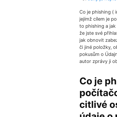
Co je phishing (
jejímž cílem je p
to phishing a ja
že jste své přihl
jak obnovit zabe
či jiné položky, 
pokusům o Údajná 
autor zprávy ji ob
Co je ph
počítač
citlivé 
údaje o 