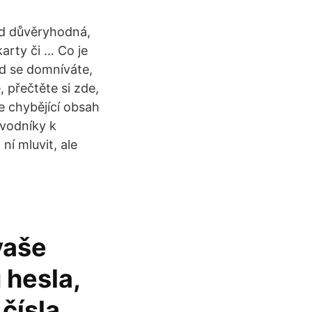
ed důvěryhodná,
karty či … Co je
ud se domníváte,
 přečtěte si zde,
e chybějící obsah
dvodníky k
ní mluvit, ale
vaše
 hesla,
čísla