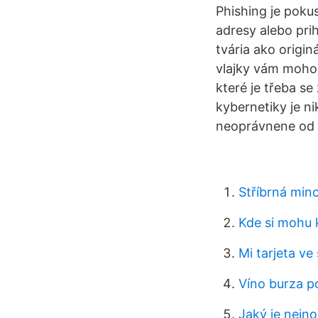
Phishing je pokus
adresy alebo pri
tvária ako origi
vlajky vám mohou
které je třeba s
kybernetiky je n
neoprávnene od p
Stříbrná min
Kde si mohu 
Mi tarjeta ve
Víno burza 
Jaký je nejno