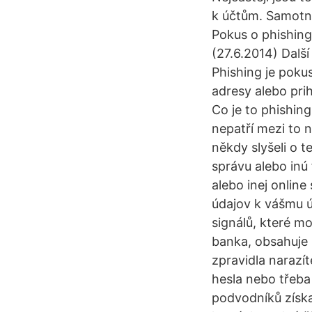
k účtům. Samotn
Pokus o phishing
(27.6.2014) Dalš
Phishing je pokus
adresy alebo pri
Co je to phishin
nepatří mezi to 
někdy slyšeli o t
správu alebo inú
alebo inej onlin
údajov k vášmu úč
signálů, které m
banka, obsahuje 
zpravidla narazí
hesla nebo třeba
podvodníků získat