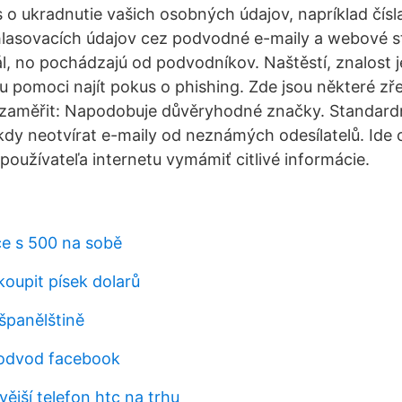
 o ukradnutie vašich osobných údajov, napríklad čísla
hlasovacích údajov cez podvodné e-maily a webové st
nál, no pochádzajú od podvodníkov. Naštěstí, znalost 
 pomoci najít pokus o phishing. Zde jsou některé zř
e zaměřit: Napodobuje důvěryhodné značky. Standardn
ikdy neotvírat e-maily od neznámých odesílatelů. Ide
oužívateľa internetu vymámiť citlivé informácie.
ce s 500 na sobě
koupit písek dolarů
 španělštině
podvod facebook
vější telefon htc na trhu