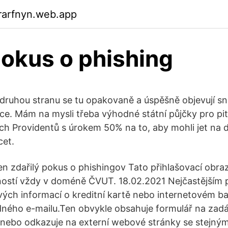
rarfnyn.web.app
pokus o phishing
druhou stranu se tu opakovaně a úspěšně objevují s
e. Mám na mysli třeba výhodné státní půjčky pro pit
ých Providentů s úrokem 50% na to, aby mohli jet na 
cet.
n zdařilý pokus o phishingov Tato přihlašovací obra
ností vždy v doméně ČVUT. 18.02.2021 Nejčastějším 
livých informací o kreditní kartě nebo internetovém b
ého e-mailu.Ten obvykle obsahuje formulář na zadání
 nebo odkazuje na externí webové stránky se stejný