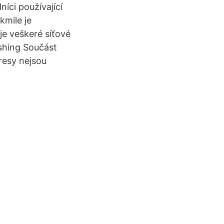
íci používající
kmile je
je veškeré síťové
ishing Součást
resy nejsou