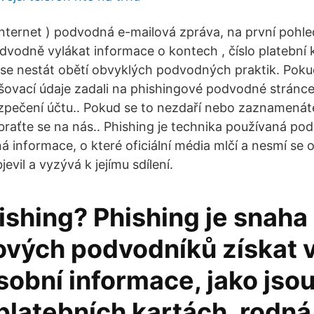
 internet ) podvodná e-mailová zpráva, na první pohl
odvodně vylákat informace o kontech , číslo platební 
k se nestát obětí obvyklých podvodných praktik. Pok
ašovací údaje zadali na phishingové podvodné stránce,
zpečení účtu.. Pokud se to nezdaří nebo zaznamenát
obraťte se na nás.. Phishing je technika používaná po
informace, o které oficiální média mlčí a nesmí se o 
jevil a vyzývá k jejímu sdílení.
ishing? Phishing je snaha
ových podvodníků získat 
osobní informace, jako jsou
platebních kartách, rodná 